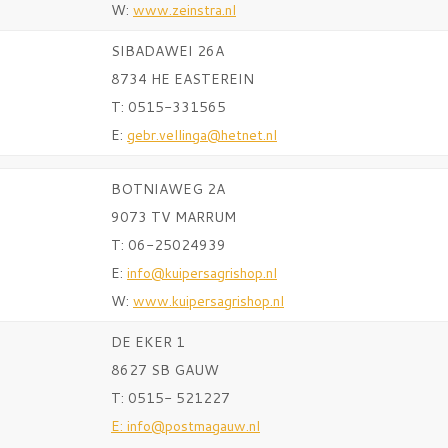
W:
www.zeinstra.nl
SIBADAWEI 26A
8734 HE EASTEREIN
T: 0515-331565
E:
gebr.vellinga@hetnet.nl
BOTNIAWEG 2A
9073 TV MARRUM
T: 06-25024939
E:
info@kuipersagrishop.nl
W:
www.kuipersagrishop.nl
DE EKER 1
8627 SB GAUW
T: 0515- 521227
E:
info@postmagauw.nl