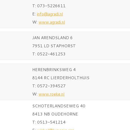
T: 073-5226611
E:
info@agradi.nl
W:
www.agradi.nl
JAN ARENDSLAND 6
7951 LD STAPHORST
T: 0522-461253
HERENBRINKSWEG 4
8144 RC LIERDERHOLTHUIS
T: 0572-394527
W:
www.roeke.nl
SCHOTERLANDSEWEG 40
8413 NB OUDEHORNE
T: 0513-541214