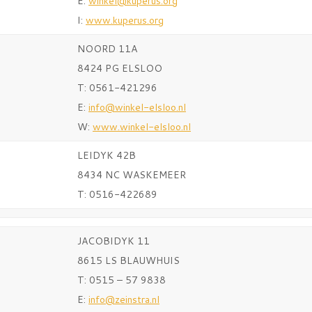
E:
winkel@kuperus.org
I:
www.kuperus.org
NOORD 11A
8424 PG ELSLOO
T: 0561-421296
E:
info@winkel-elsloo.nl
W:
www.winkel-elsloo.nl
LEIDYK 42B
8434 NC WASKEMEER
T: 0516-422689
JACOBIDYK 11
8615 LS BLAUWHUIS
T: 0515 – 57 9838
E:
info@zeinstra.nl