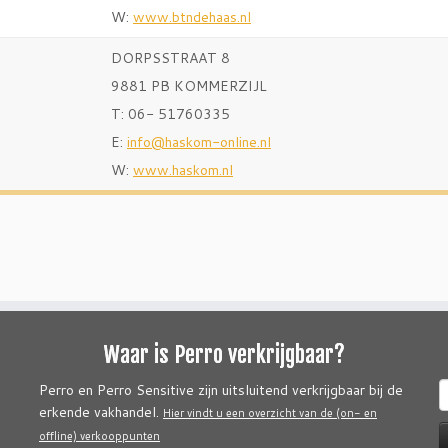
W:
www.btndehaas.nl
DORPSSTRAAT 8
9881 PB KOMMERZIJL
T: 06- 51760335
E:
info@haskom-online.nl
W:
www.haskom.nl
Waar is Perro verkrijgbaar?
Z
Perro en Perro Sensitive zijn uitsluitend verkrijgbaar bij de
n
erkende vakhandel.
Hier vindt u een overzicht van de (on- en
offline) verkooppunten